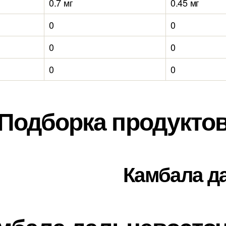
0.7 мг
0.45 мг
0
0
0
0
0
0
Подборка продукто
Камбала д