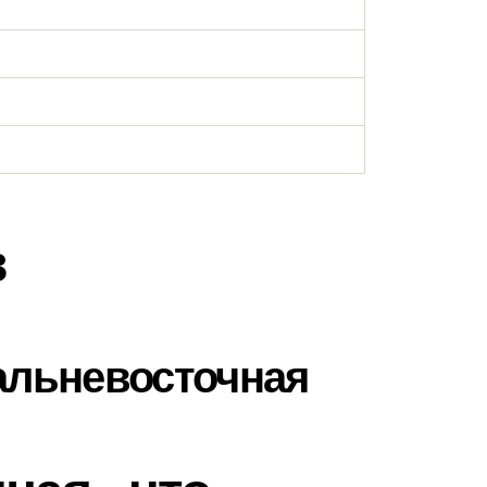
в
альневосточная