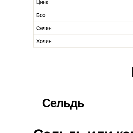
Цинк
Бор
Селен
Холин
Сельдь