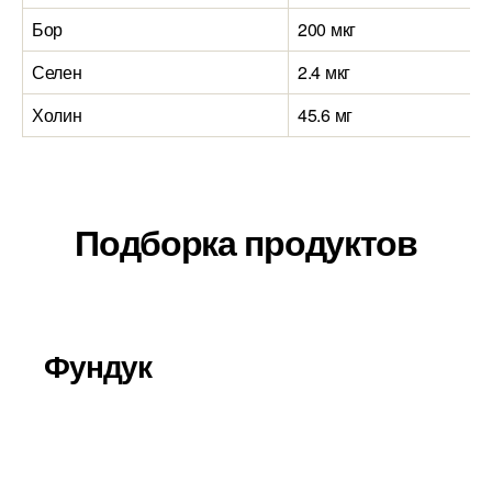
Бор
200 мкг
0
Селен
2.4 мкг
0
Холин
45.6 мг
0
Подборка продуктов
Фундук