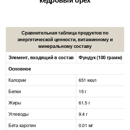
Сравнительная таблица продуктов по
энергетической ценности, витаминному и
минеральному составу
Элемент, входящий в состав
Фундук (100 грамм)
К
Основное
Калории
651 ккал
6
Белки
15 г
1
Жиры
61.5 г
6
Углеводы
9.4 г
1
Бета каротин
0.01 мг
0