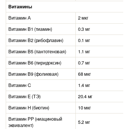
Витамины
Витамин А
2 мкг
1
Витамин B1 (тиамин)
0.3 мг
0
Витамин B2 (рибофлавин)
0.1 мг
0
Витамин B5 (пантотеновая)
1.1 мг
0
Витамин B6 (пиридоксин)
0.7 мг
0
Витамин B9 (фолиевая)
68 мкг
3
Витамин C
1.4 мг
0
Витамин E (ТЭ)
20.4 мг
9
Витамин H (биотин)
10 мкг
0
Витамин PP (ниациновый
5.2 мг
4
эквивалент)