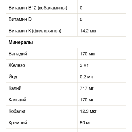
Витамин B12 (кобаламины)
0
0
Витамин D
0
0
Витамин К (филлохинон)
14.2 мкг
5
Минералы
Ванадий
170 мкг
0
Железо
3 мг
5
Йод
0.2 мкг
0
Калий
717 мг
5
Кальций
170 мг
1
Кобальт
12.3 мкг
2
Кремний
50 мг
0