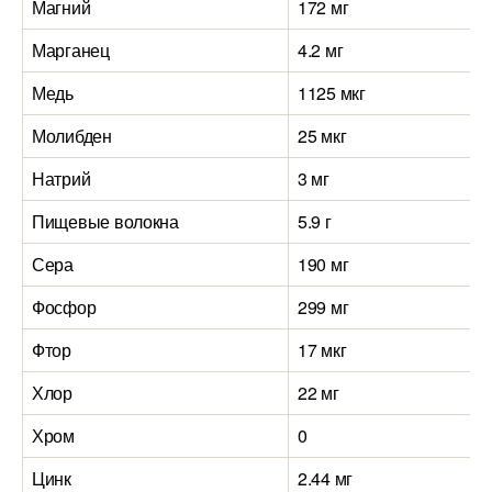
Магний
172 мг
2
Марганец
4.2 мг
8
Медь
1125 мкг
1
Молибден
25 мкг
4
Натрий
3 мг
2
Пищевые волокна
5.9 г
3
Сера
190 мг
8
Фосфор
299 мг
5
Фтор
17 мкг
0
Хлор
22 мг
5
Хром
0
0
Цинк
2.44 мг
4