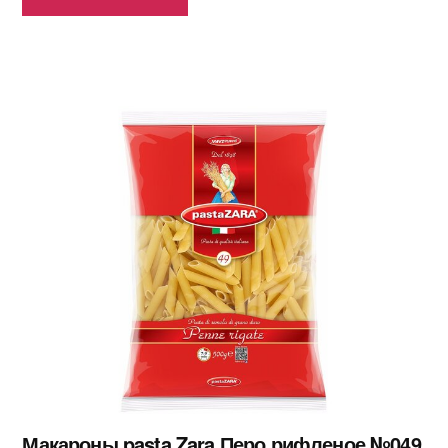
Макароны pasta Zara Перо рифленое №049