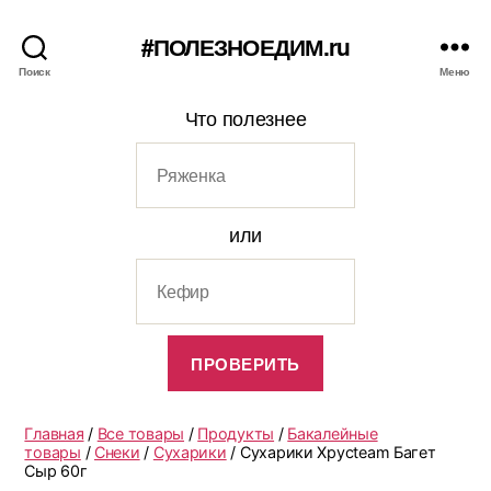
#ПОЛЕЗНОЕДИМ.ru
Поиск
Меню
Что полезнее
или
Главная
/
Все товары
/
Продукты
/
Бакалейные
товары
/
Снеки
/
Сухарики
/ Сухарики Хрусteam Багет
Сыр 60г