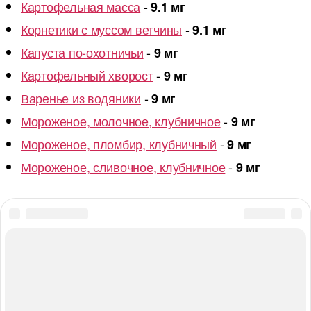
Картофельная масса
-
9.1 мг
Корнетики с муссом ветчины
-
9.1 мг
Капуста по-охотничьи
-
9 мг
Картофельный хворост
-
9 мг
Варенье из водяники
-
9 мг
Мороженое, молочное, клубничное
-
9 мг
Мороженое, пломбир, клубничный
-
9 мг
Мороженое, сливочное, клубничное
-
9 мг
© 2026
#ПОЛЕЗНОЕДИМ.ru
Вверх
↑