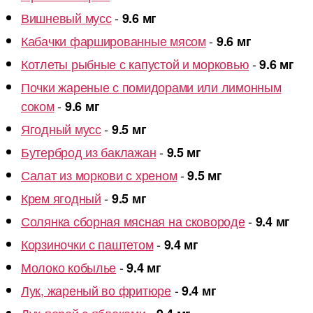
Вишневый мусс
-
9.6 мг
Кабачки фаршированные мясом
-
9.6 мг
Котлеты рыбные с капустой и морковью
-
9.6 мг
Почки жареные с помидорами или лимонным
соком
-
9.6 мг
Ягодный мусс
-
9.5 мг
Бутерброд из баклажан
-
9.5 мг
Салат из моркови с хреном
-
9.5 мг
Крем ягодный
-
9.5 мг
Солянка сборная мясная на сковороде
-
9.4 мг
Корзиночки с паштетом
-
9.4 мг
Молоко кобылье
-
9.4 мг
Лук, жареный во фритюре
-
9.4 мг