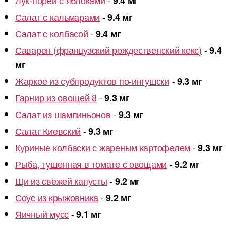
Лук-порей с яблоками
-
9.4 мг
Салат с кальмарами
-
9.4 мг
Салат с колбасой
-
9.4 мг
Саварен (французский рождественский кекс)
-
9.4
мг
Жаркое из субпродуктов по-ингушски
-
9.3 мг
Гарнир из овощей 8
-
9.3 мг
Салат из шампиньонов
-
9.3 мг
Салат Киевский
-
9.3 мг
Куриные колбаски с жареным картофелем
-
9.3 мг
Рыба, тушенная в томате с овощами
-
9.2 мг
Щи из свежей капусты
-
9.2 мг
Соус из крыжовника
-
9.2 мг
Яичный мусс
-
9.1 мг