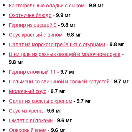
Картофельные оладьи с сыром
-
9.9 мг
Охотничье блюдо
-
9.9 мг
Гарнир из овощей 9
-
9.8 мг
Соус красный с вином
-
9.8 мг
Салат из морского гребешка с огурцами
-
9.8 мг
Шницель из разных овощей в молочном соусе
-
9.8 мг
Гарнир сложный 11
-
9.7 мг
Пельмени со свининой и свежей капустой
-
9.7 мг
Молочный соус
-
9.7 мг
Салат из свеклы с хреном
-
9.7 мг
Соус из хрена
-
9.6 мг
Омлет с яблоками
-
9.6 мг
Ореховый крем
-
9.6 мг