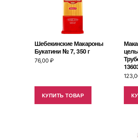
Шебекинские Макароны
Мака
Букатини № 7, 350 г
цель
Труб
76,00
₽
1360
123,
КУПИТЬ ТОВАР
К