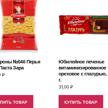
роны №046 Перья
Юбилейное печенье
 Паста Зара
витаминизированное
ореховое с глазурью,
0
₽
г.
31,00
₽
УПИТЬ ТОВАР
КУПИТЬ ТОВАР