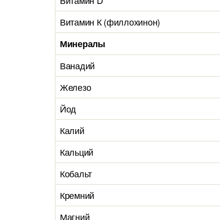
Витамин D
Витамин К (филлохинон)
Минералы
Ванадий
Железо
Йод
Калий
Кальций
Кобальт
Кремний
Магний