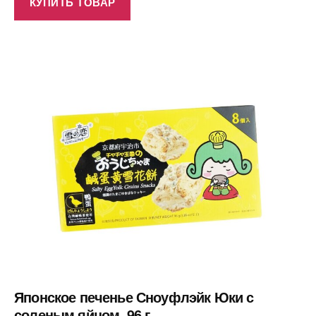
КУПИТЬ ТОВАР
Японское печенье Сноуфлэйк Юки с
соленым яйцом, 96 г