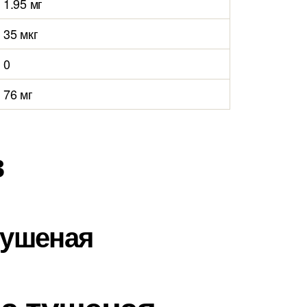
1.95 мг
35 мкг
0
76 мг
в
тушеная