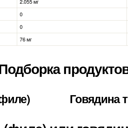
2.055 мг
0
0
76 мг
Подборка продукто
(филе)
Говядина 