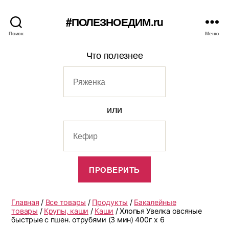
#ПОЛЕЗНОЕДИМ.ru
Поиск
Меню
Что полезнее
или
Главная
/
Все товары
/
Продукты
/
Бакалейные
товары
/
Крупы, каши
/
Каши
/ Хлопья Увелка овсяные
быстрые с пшен. отрубями (3 мин) 400г х 6