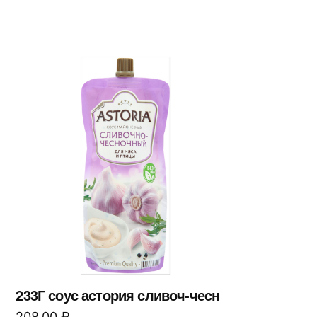
233Г соус астория сливоч-чесн
208,00
₽