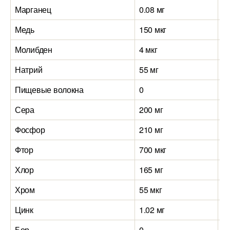
Марганец
0.08 мг
0.
Медь
150 мкг
1
Молибден
4 мкг
4 
Натрий
55 мг
7
Пищевые волокна
0
0.
Сера
200 мг
1
Фосфор
210 мг
2
Фтор
700 мкг
4
Хлор
165 мг
1
Хром
55 мкг
55
Цинк
1.02 мг
0.
Бор
0
0