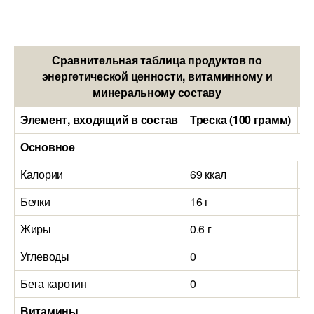
Сравнительная таблица продуктов по
энергетической ценности, витаминному и
минеральному составу
Элемент, входящий в состав
Треска (100 грамм)
Г
Основное
Калории
69 ккал
1
Белки
16 г
20
Жиры
0.6 г
6.
Углеводы
0
0
Бета каротин
0
0
Витамины