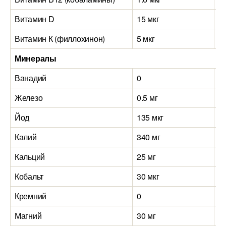
Витамин D
15 мкг
10
Витамин К (филлохинон)
5 мкг
0.
Минералы
Ванадий
0
0
Железо
0.5 мг
0.
Йод
135 мкг
50
Калий
340 мг
3
Кальций
25 мг
2
Кобальт
30 мкг
20
Кремний
0
0
Магний
30 мг
3