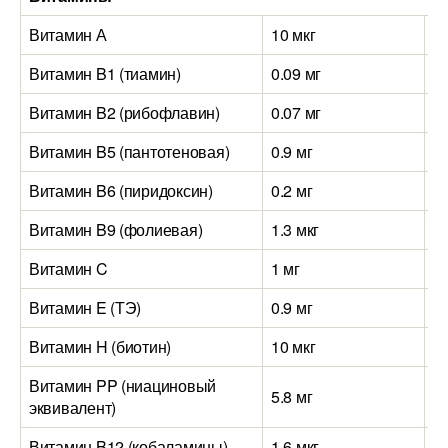
Витамин А
10 мкг
30
Витамин B1 (тиамин)
0.09 мг
0.
Витамин B2 (рибофлавин)
0.07 мг
0.
Витамин B5 (пантотеновая)
0.9 мг
0.
Витамин B6 (пиридоксин)
0.2 мг
0.
Витамин B9 (фолиевая)
1.3 мкг
10
Витамин C
1 мг
0.
Витамин E (ТЭ)
0.9 мг
1.
Витамин H (биотин)
10 мкг
0
Витамин PP (ниациновый
5.8 мг
8.
эквивалент)
Витамин B12 (кобаламины)
1.6 мкг
4.