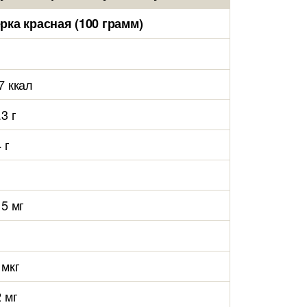
рка красная (100 грамм)
7 ккал
.3 г
 г
15 мг
 мкг
2 мг