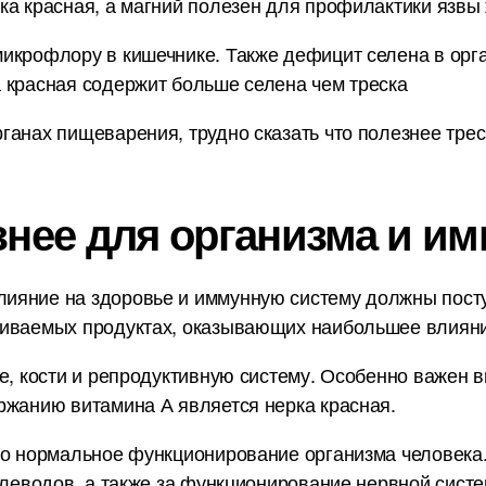
а красная, а магний полезен для профилактики язвы 
икрофлору в кишечнике. Также дефицит селена в орг
 красная содержит больше селена чем треска
анах пищеварения, трудно сказать что полезнее треска
знее для организма и им
ияние на здоровье и иммунную систему должны пост
ниваемых продуктах, оказывающих наибольшее влияни
е, кости и репродуктивную систему. Особенно важен в
ржанию витамина А является нерка красная.
но нормальное функционирование организма человека
глеводов, а также за функционирование нервной сист