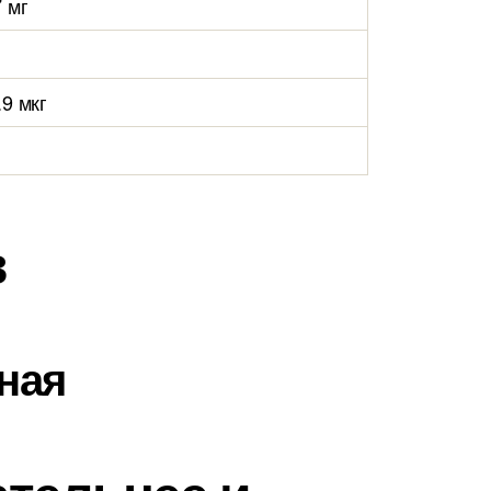
7 мг
.9 мкг
в
ная