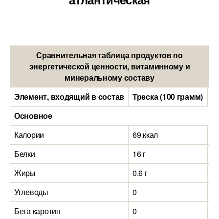
Сравнительная таблица продуктов по
энергетической ценности, витаминному и
минеральному составу
Элемент, входящий в состав
Треска (100 грамм)
С
Основное
Калории
69 ккал
1
Белки
16 г
18
Жиры
0.6 г
13
Углеводы
0
0
Бета каротин
0
0