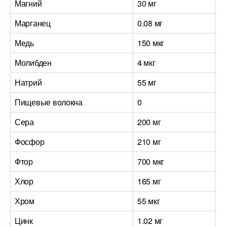
Магний
30 мг
5
Марганец
0.08 мг
0.
Медь
150 мкг
2
Молибден
4 мкг
4 
Натрий
55 мг
1
Пищевые волокна
0
0
Сера
200 мг
1
Фосфор
210 мг
2
Фтор
700 мкг
1
Хлор
165 мг
1
Хром
55 мкг
55
Цинк
1.02 мг
0.