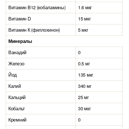
Витамин B12 (кобаламины)
1.6 мкг
12
Витамин D
15 мкг
16
Витамин К (филлохинон)
5 мкг
5 
Минералы
Ванадий
0
0
Железо
0.5 мг
1.
Йод
135 мкг
45
Калий
340 мг
2
Кальций
25 мг
4
Кобальт
30 мкг
20
Кремний
0
0