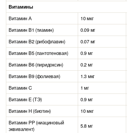
Витамины
Витамин А
10 мкг
10
Витамин B1 (тиамин)
0.09 мг
0.
Витамин B2 (рибофлавин)
0.07 мг
0.
Витамин B5 (пантотеновая)
0.9 мг
0.
Витамин B6 (пиридоксин)
0.2 мг
0.
Витамин B9 (фолиевая)
1.3 мкг
9 
Витамин C
1 мг
1.
Витамин E (ТЭ)
0.9 мг
1.
Витамин H (биотин)
10 мкг
0.
Витамин PP (ниациновый
5.8 мг
11
эквивалент)