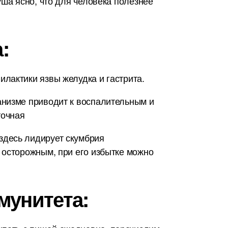
уша ясно, что для человека полезнее
:
лактики язвы желудка и гастрита.
анизме приводит к воспалительным и
точная
здесь лидирует скумбрия
 осторожным, при его избытке можно
мунитета: