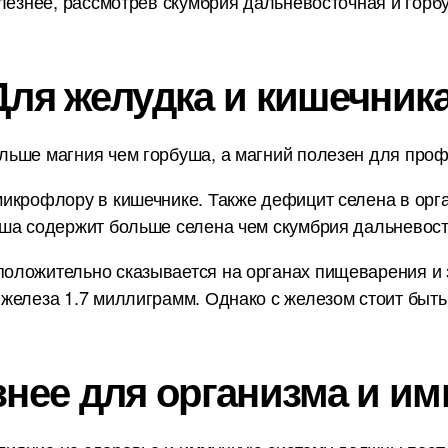
лезнее, рассмотрев скумбрия дальневосточная и горб
Для желудка и кишечника
ьше магния чем горбуша, а магний полезен для профи
икрофлору в кишечнике. Также дефицит селена в орг
уша содержит больше селена чем скумбрия дальневос
оложительно сказывается на органах пищеварения и 
железа 1.7 миллиграмм. Однако с железом стоит быть
знее для организма и им