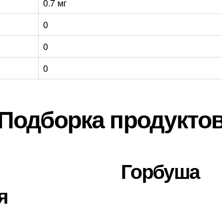
0.7 мг
0
0
0
Подборка продукто
Горбуша
я