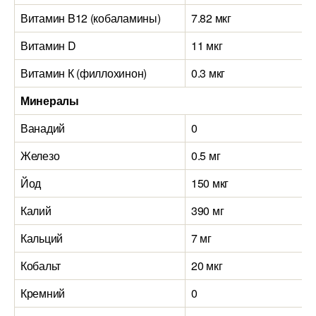
Витамин B12 (кобаламины)
7.82 мкг
Витамин D
11 мкг
Витамин К (филлохинон)
0.3 мкг
Минералы
Ванадий
0
Железо
0.5 мг
Йод
150 мкг
Калий
390 мг
Кальций
7 мг
Кобальт
20 мкг
Кремний
0