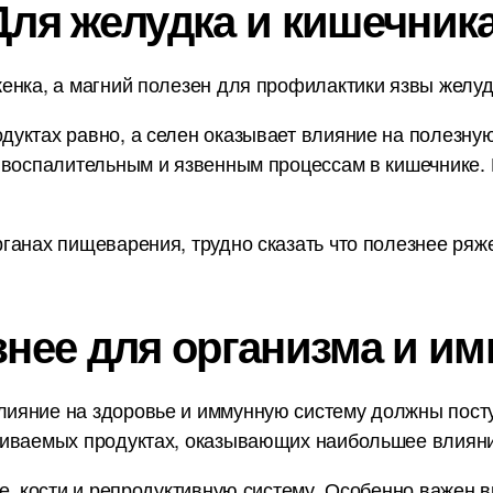
Для желудка и кишечника
енка, а магний полезен для профилактики язвы желудк
уктах равно, а селен оказывает влияние на полезну
 воспалительным и язвенным процессам в кишечнике. 
анах пищеварения, трудно сказать что полезнее ряженк
знее для организма и им
ияние на здоровье и иммунную систему должны пост
ниваемых продуктах, оказывающих наибольшее влияни
е, кости и репродуктивную систему. Особенно важен в