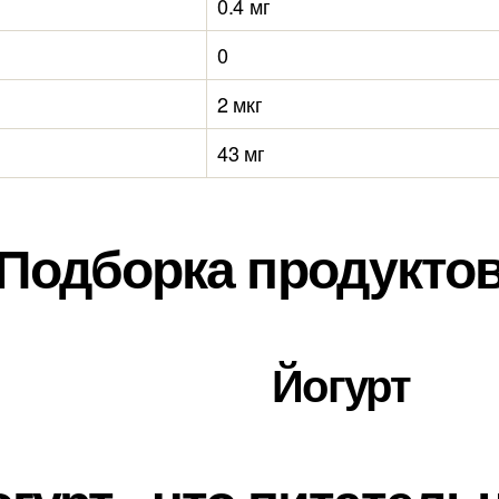
0.4 мг
0
2 мкг
43 мг
Подборка продукто
Йогурт