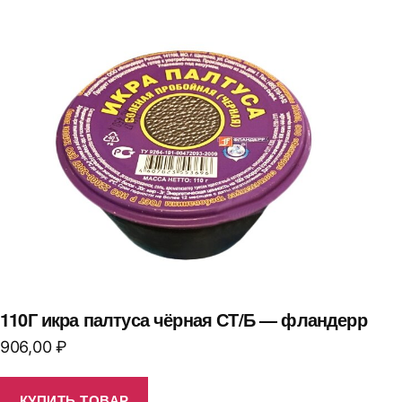
110Г икра палтуса чёрная СТ/Б — фландерр
906,00
₽
КУПИТЬ ТОВАР