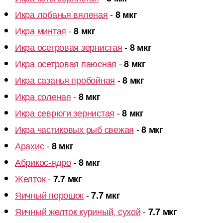
Икра лобанья вяленая
-
8 мкг
Икра минтая
-
8 мкг
Икра осетровая зернистая
-
8 мкг
Икра осетровая паюсная
-
8 мкг
Икра сазанья пробойная
-
8 мкг
Икра соленая
-
8 мкг
Икра севрюги зернистая
-
8 мкг
Икра частиковых рыб свежая
-
8 мкг
Арахис
-
8 мкг
Абрикос-ядро
-
8 мкг
Желток
-
7.7 мкг
Яичный порошок
-
7.7 мкг
Яичный желток куриный, сухой
-
7.7 мкг