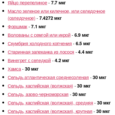
Яйцо перепелиное
-
7.7 мкг
Масло зеленое или килечное, или селедочное
(селедочное)
-
7.4272 мкг
Форшмак
-
7.1 мкг
Волованы с семгой или икрой
-
6.9 мкг
Скумбрия холодного копчения
-
6.5 мкг
Старинная запеканка из лосося
-
4.4 мкг
Винегрет с селедкой
-
4.2 мкг
Хамса
-
30 мкг
Сельдь атлантическая среднесоленая
-
30 мкг
Сельдь, каспийская (волжская)
-
30 мкг
Сельдь, азово-черноморская
-
30 мкг
Сельдь, каспийская (волжская), средняя
-
30 мкг
Сельдь, каспийская (волжская), крупная
-
30 мкг