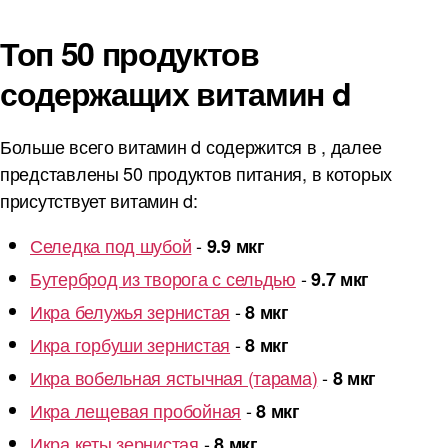
Топ 50 продуктов
содержащих витамин d
Больше всего витамин d содержится в , далее
представлены 50 продуктов питания, в которых
присутствует витамин d:
Селедка под шубой
-
9.9 мкг
Бутерброд из творога с сельдью
-
9.7 мкг
Икра белужья зернистая
-
8 мкг
Икра горбуши зернистая
-
8 мкг
Икра вобельная ястычная (тарама)
-
8 мкг
Икра лещевая пробойная
-
8 мкг
Икра кеты зернистая
-
8 мкг