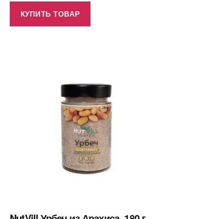
КУПИТЬ ТОВАР
NutVill Урбеч из Арахиса, 180 г