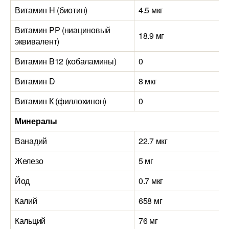
Витамин H (биотин)
4.5 мкг
Витамин PP (ниациновый
18.9 мг
эквивалент)
Витамин B12 (кобаламины)
0
Витамин D
8 мкг
Витамин К (филлохинон)
0
Минералы
Ванадий
22.7 мкг
Железо
5 мг
Йод
0.7 мкг
Калий
658 мг
Кальций
76 мг