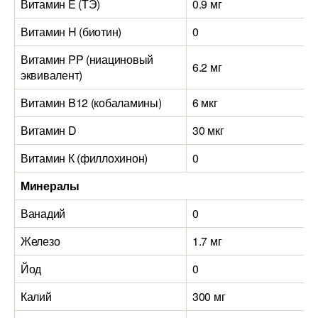
Витамин E (ТЭ)
0.9 мг
Витамин H (биотин)
0
Витамин PP (ниациновый
6.2 мг
эквивалент)
Витамин B12 (кобаламины)
6 мкг
Витамин D
30 мкг
Витамин К (филлохинон)
0
Минералы
Ванадий
0
Железо
1.7 мг
Йод
0
Калий
300 мг