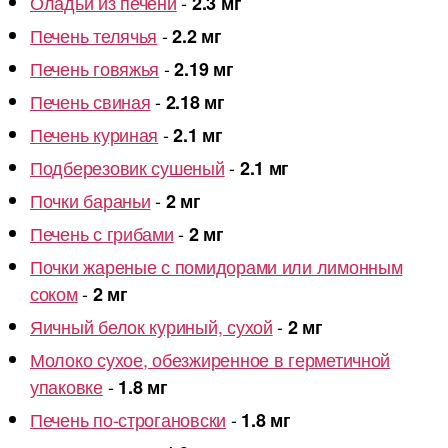
Оладьи из печени
-
2.3 мг
Печень телячья
-
2.2 мг
Печень говяжья
-
2.19 мг
Печень свиная
-
2.18 мг
Печень куриная
-
2.1 мг
Подберезовик сушеный
-
2.1 мг
Почки бараньи
-
2 мг
Печень с грибами
-
2 мг
Почки жареные с помидорами или лимонным
соком
-
2 мг
Яичный белок куриный, сухой
-
2 мг
Молоко сухое, обезжиренное в герметичной
упаковке
-
1.8 мг
Печень по-строгановски
-
1.8 мг