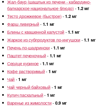
Жал-баур (шашлык из печени - кабардино-
балкарское национальное блюдо)
-
1.2 мг
Тесто дрожжевое (быстрое)
-
1.2 мг
Фарш ливерный
-
1.1 мг
Блины с квашенной капустой
-
1.1 мг
Жаркое из субпродуктов по-ингушски
-
1.1 мг
Печень по-шадрински
-
1.1 мг
Паштет печеночный
-
1.1 мг
Сердце куриное
-
1.1 мг
Кофе растворимый
-
1 мг
Чай
-
1 мг
Чай черный байховый
-
1 мг
Кулич пасхальный
-
1 мг
Варенье из жимолости
-
0.9 мг