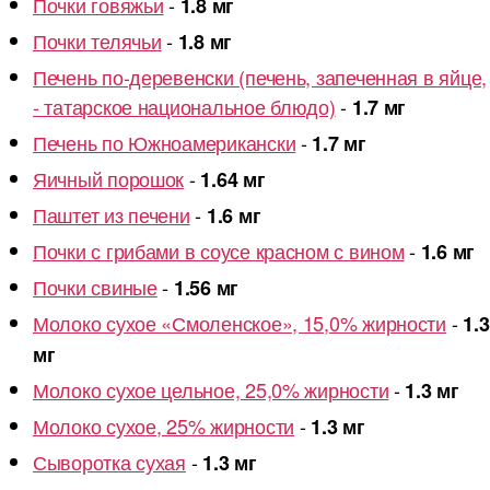
Почки говяжьи
-
1.8 мг
Почки телячьи
-
1.8 мг
Печень по-деревенски (печень, запеченная в яйце,
- татарское национальное блюдо)
-
1.7 мг
Печень по Южноамерикански
-
1.7 мг
Яичный порошок
-
1.64 мг
Паштет из печени
-
1.6 мг
Почки с грибами в соусе красном с вином
-
1.6 мг
Почки свиные
-
1.56 мг
Молоко сухое «Смоленское», 15,0% жирности
-
1.3
мг
Молоко сухое цельное, 25,0% жирности
-
1.3 мг
Молоко сухое, 25% жирности
-
1.3 мг
Сыворотка сухая
-
1.3 мг