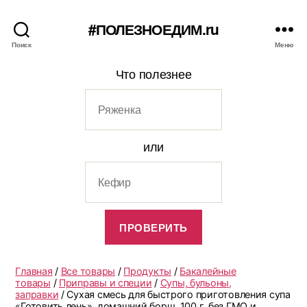
#ПОЛЕЗНОЕДИМ.ru
Поиск
Меню
Что полезнее
или
Главная
/
Все товары
/
Продукты
/
Бакалейные
товары
/
Приправы и специи
/
Супы, бульоны,
заправки
/ Сухая смесь для быстрого приготовления супа
«Готовить лень», домашний борщ, 100 г. без ГМО и