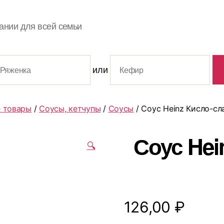
ании для всей семьи
или
 товары
/
Соусы, кетчупы
/
Соусы
/ Соус Heinz Кисло-сл
Соус Hei
🔍
126,00
₽