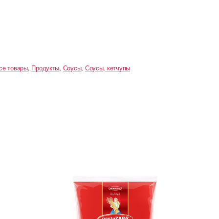
се товары
,
Продукты
,
Соусы
,
Соусы, кетчупы