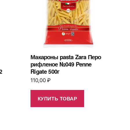
Макароны pasta Zara Перо
рифленое №049 Penne
2
Rigate 500г
110,00
₽
КУПИТЬ ТОВАР