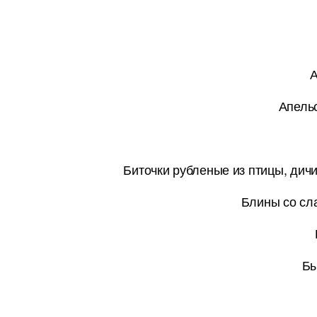
А
Апельс
Биточки рубленые из птицы, дич
Блины со сла
Бы