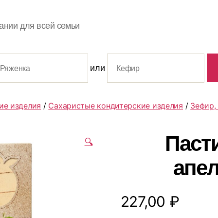
ании для всей семьи
или
ие изделия
/
Сахаристые кондитерские изделия
/
Зефир,
Паст
🔍
апел
227,00
₽