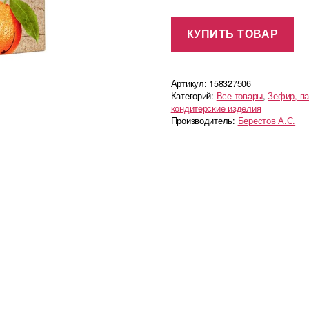
КУПИТЬ ТОВАР
Артикул:
158327506
Категорий:
Все товары
,
Зефир, п
кондитерские изделия
Производитель:
Берестов А.С.