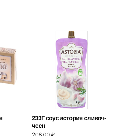
я
233Г соус астория сливоч-
чесн
208,00
₽