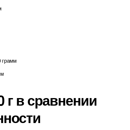
м
0 грамм
мм
 г в сравнении
нности