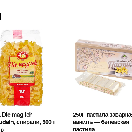
ы
 Die mag ich
250Г пастила заварна
deln, спирали, 500 г
ваниль — белевская
пастила
0
₽