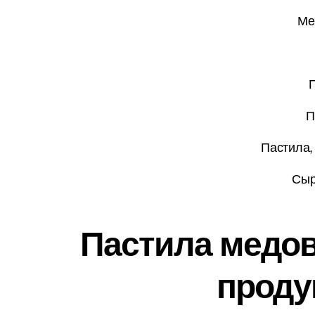
Ме
П
П
Пастила,
Сыр
Пастила медов
проду