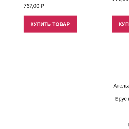
767,00
₽
КУПИТЬ ТОВАР
КУП
Апельс
Брусн