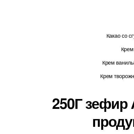
Какао со с
Крем
Крем ваниль
Крем творожн
250Г зефир 
проду