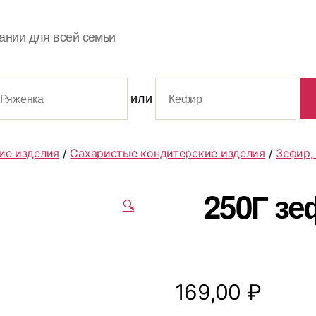
ании для всей семьи
или
ие изделия
/
Сахаристые кондитерские изделия
/
Зефир,
250Г з
🔍
169,00
₽