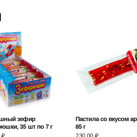
ы
шный зефир
Пастила со вкусом ар
юшки, 35 шт по 7 г
85 г
0
₽
230,00
₽