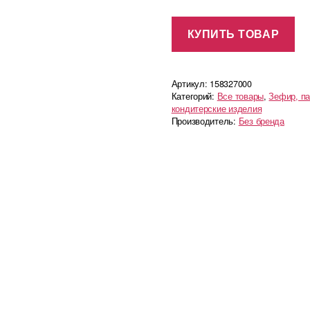
КУПИТЬ ТОВАР
Артикул:
158327000
Категорий:
Все товары
,
Зефир, п
кондитерские изделия
Производитель:
Без бренда