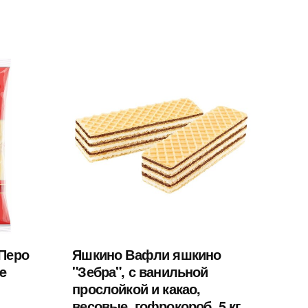
 Перо
Яшкино Вафли яшкино
e
"Зебра", с ванильной
прослойкой и какао,
весовые, гофрокороб, 5 кг,