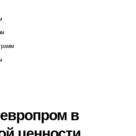
м
мм
 грамм
м
 европром в
ой ценности