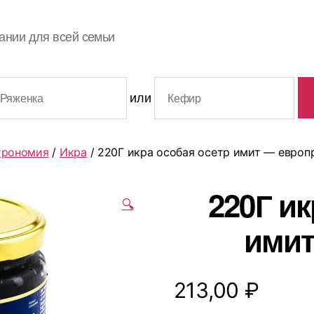
ании для всей семьи
или
трономия
/
Икра
/ 220Г икра особая осетр имит — европ
220Г ик
🔍
имит
213,00
₽