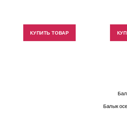
КУПИТЬ ТОВАР
КУП
Бал
Балык осе