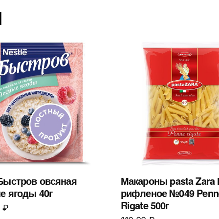
ы
Быстров овсяная
Макароны pasta Zara
е ягоды 40г
рифленое №049 Penn
Rigate 500г
0
₽