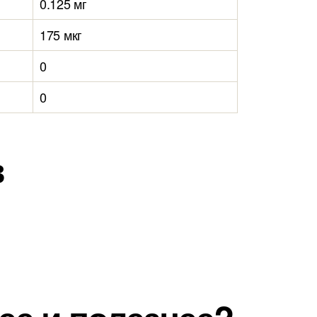
0.125 мг
175 мкг
0
0
в