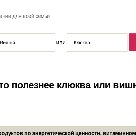
ании для всей семьи
или
то полезнее клюква или виш
родуктов по энергетической ценности, витаминном