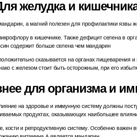
Для желудка и кишечника
андарин, а магний полезен для профилактики язвы же
икрофлору в кишечнике. Также дефицит селена в орг
ьсин содержит больше селена чем мандарин
оложительно сказывается на органах пищеварения и з
ако с железом стоит быть осторожным, при его избытк
знее для организма и им
ияние на здоровье и иммунную систему должны пост
ниваемых продуктах, оказывающих наибольшее влияни
е, кости и репродуктивную систему. Особенно важен в
ержанию витамина А является мандарин.