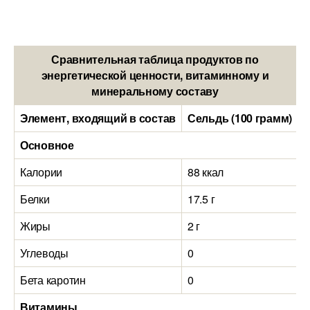
Сравнительная таблица продуктов по
энергетической ценности, витаминному и
минеральному составу
Элемент, входящий в состав
Сельдь (100 грамм)
Основное
Калории
88 ккал
2
Белки
17.5 г
1
Жиры
2 г
1
Углеводы
0
Бета каротин
0
Витамины