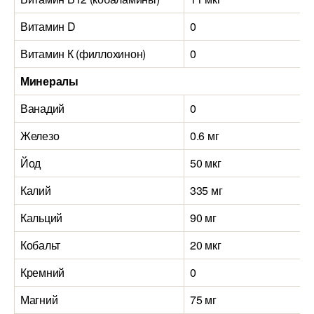
Витамин D
0
Витамин К (филлохинон)
0
Минералы
Ванадий
0
Железо
0.6 мг
0
Йод
50 мкг
5
Калий
335 мг
2
Кальций
90 мг
1
Кобальт
20 мкг
2
Кремний
0
Магний
75 мг
2