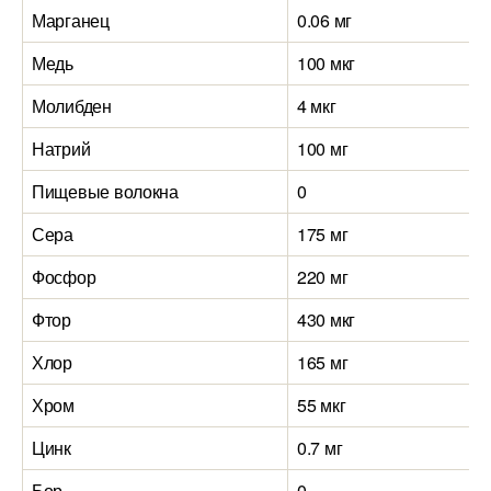
Марганец
0.06 мг
0
Медь
100 мкг
6
Молибден
4 мкг
4
Натрий
100 мг
1
Пищевые волокна
0
Сера
175 мг
1
Фосфор
220 мг
2
Фтор
430 мкг
4
Хлор
165 мг
1
Хром
55 мкг
5
Цинк
0.7 мг
0
Бор
0