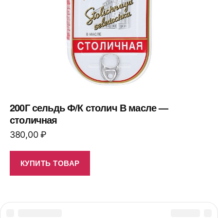
200Г сельдь Ф/К столич В масле —
столичная
380,00
₽
КУПИТЬ ТОВАР