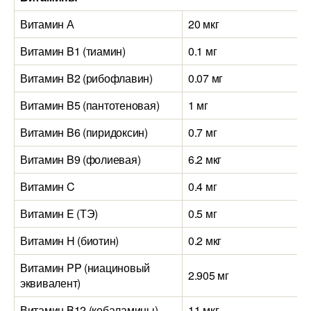
Витамин А
20 мкг
1
Витамин B1 (тиамин)
0.1 мг
0
Витамин B2 (рибофлавин)
0.07 мг
0
Витамин B5 (пантотеновая)
1 мг
Витамин B6 (пиридоксин)
0.7 мг
0
Витамин B9 (фолиевая)
6.2 мкг
4
Витамин C
0.4 мг
1
Витамин E (ТЭ)
0.5 мг
0
Витамин H (биотин)
0.2 мкг
Витамин PP (ниациновый
2.905 мг
3
эквивалент)
Витамин B12 (кобаламины)
11 мкг