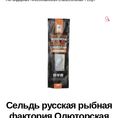
🔍
Сельдь русская рыбная
фактория Олюторская