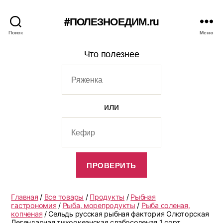
#ПОЛЕЗНОЕДИМ.ru
Поиск
Меню
Что полезнее
или
Главная
/
Все товары
/
Продукты
/
Рыбная
гастрономия
/
Рыба, морепродукты
/
Рыба соленая,
копченая
/ Сельдь русская рыбная фактория Олюторская
Легендарная тихоокеанская слабосоленая 1 сорт