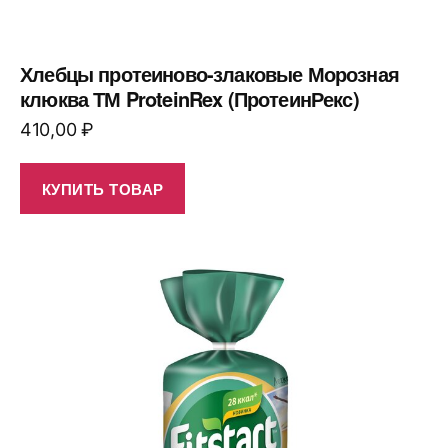
Хлебцы протеиново-злаковые Морозная
клюква ТМ ProteinRex (ПротеинРекс)
410,00
₽
КУПИТЬ ТОВАР