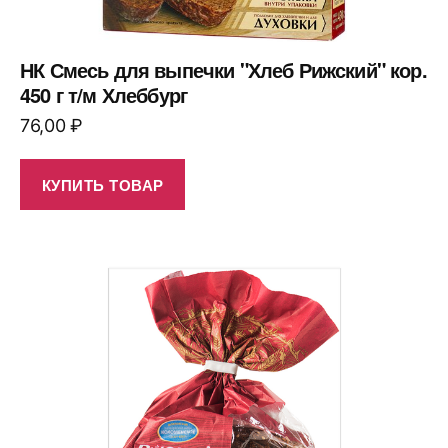
НК Смесь для выпечки "Хлеб Рижский" кор.
450 г т/м Хлеббург
76,00
₽
КУПИТЬ ТОВАР