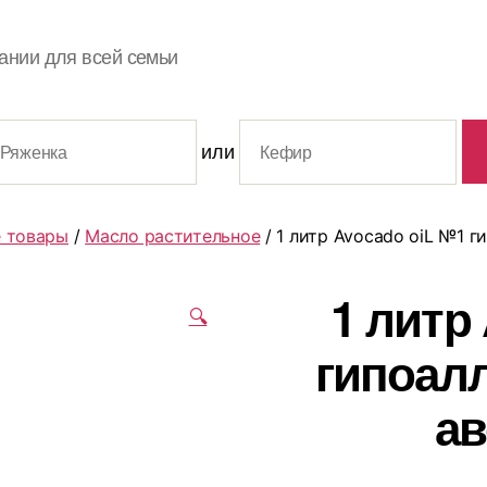
ании для всей семьи
или
 товары
/
Масло растительное
/ 1 литр Avocado oiL №1 г
1 литр
🔍
гипоал
ав