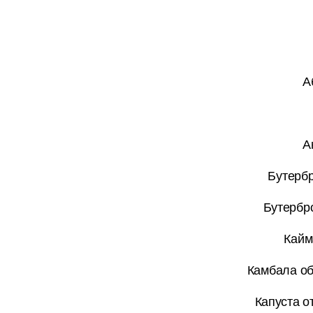
А
А
Бутербр
Бутербр
Кайм
Камбала об
Капуста о