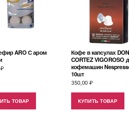
зефир ARO С аром
Кофе в капсулах DO
и
CORTEZ VIGOROSO 
кофемашин Nespress
0
₽
10шт
350,00
₽
ИТЬ ТОВАР
КУПИТЬ ТОВАР