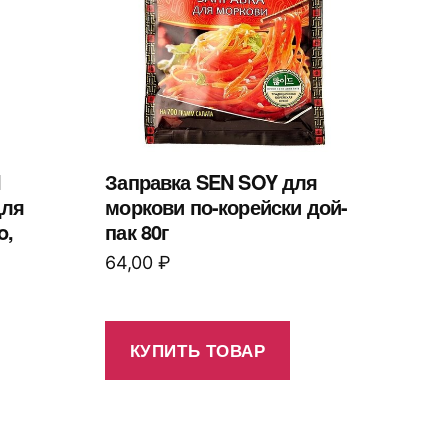
N
Заправка SEN SOY для
для
моркови по-корейски дой-
o,
пак 80г
64,00
₽
КУПИТЬ ТОВАР