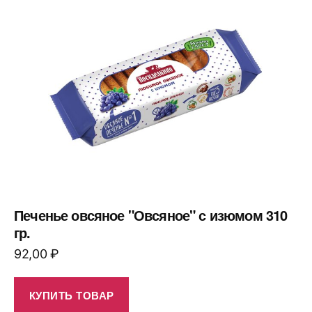
Печенье овсяное "Овсяное" с изюмом 310
гр.
92,00
₽
КУПИТЬ ТОВАР