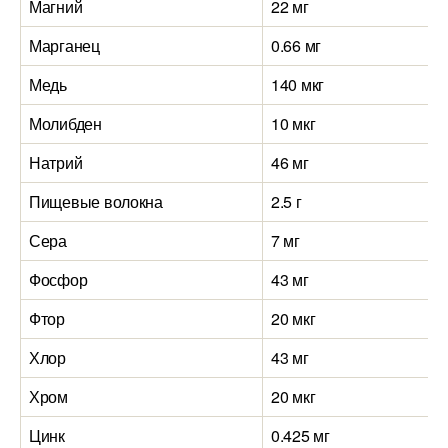
Магний
22 мг
3
Марганец
0.66 мг
0
Медь
140 мкг
8
Молибден
10 мкг
2
Натрий
46 мг
2
Пищевые волокна
2.5 г
2
Сера
7 мг
6
Фосфор
43 мг
5
Фтор
20 мкг
5
Хлор
43 мг
6
Хром
20 мкг
3
Цинк
0.425 мг
0