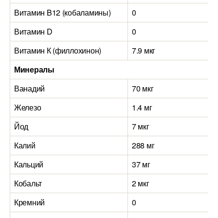
Витамин B12 (кобаламины)
0
0
Витамин D
0
0
Витамин К (филлохинон)
7.9 мкг
1
Минералы
Ванадий
70 мкг
9
Железо
1.4 мг
0
Йод
7 мкг
5
Калий
288 мг
2
Кальций
37 мг
2
Кобальт
2 мкг
2
Кремний
0
0