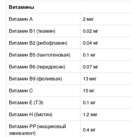
Витамины
Витамин А
2 мкг
2
Витамин B1 (тиамин)
0.02 мг
0
Витамин B2 (рибофлавин)
0.04 мг
0
Витамин B5 (пантотеновая)
0.1 мг
0
Витамин B6 (пиридоксин)
0.07 мг
0
Витамин B9 (фолиевая)
13 мкг
9
Витамин C
10 мг
5
Витамин E (ТЭ)
0.1 мг
0
Витамин H (биотин)
1.2 мкг
0
Витамин PP (ниациновый
0.4 мг
1
эквивалент)