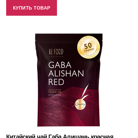
КУПИТЬ ТОВАР
Китайский чай Габа Алишань красная