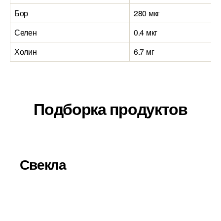
Бор
280 мкг
2
Селен
0.4 мкг
0
Холин
6.7 мг
0
Подборка продуктов
Свекла