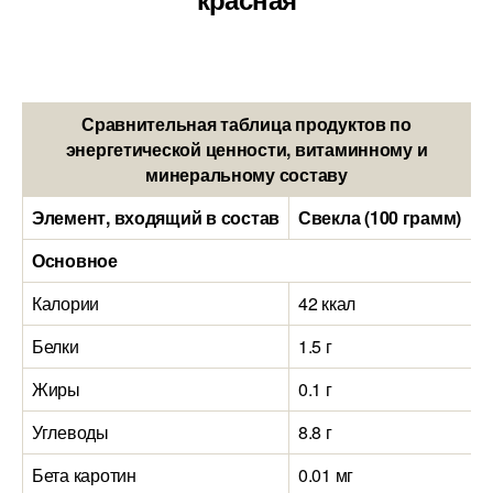
Сравнительная таблица продуктов по
энергетической ценности, витаминному и
минеральному составу
Элемент, входящий в состав
Свекла (100 грамм)
М
Основное
Калории
42 ккал
3
Белки
1.5 г
1
Жиры
0.1 г
0
Углеводы
8.8 г
6
Бета каротин
0.01 мг
1