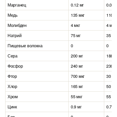
Марганец
0.12 мг
0.05 
Медь
135 мкг
110 м
Молибден
4 мкг
4 мкг
Натрий
75 мг
35 мг
Пищевые волокна
0
0
Сера
200 мг
188 м
Фосфор
240 мг
230 м
Фтор
700 мкг
30 мк
Хлор
165 мг
50 мг
Хром
55 мкг
55 мк
Цинк
0.9 мг
0.7 м
Бор
0
0