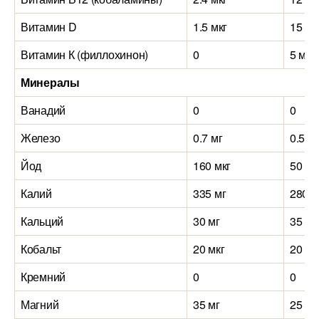
Витамин D
1.5 мкг
15 мк
Витамин К (филлохинон)
0
5 мкг
Минералы
Ванадий
0
0
Железо
0.7 мг
0.5 м
Йод
160 мкг
50 мк
Калий
335 мг
280 м
Кальций
30 мг
35 мг
Кобальт
20 мкг
20 мк
Кремний
0
0
Магний
35 мг
25 мг