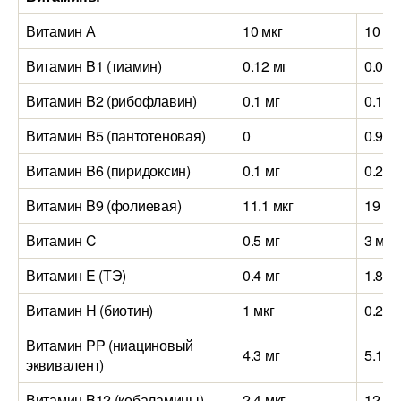
Витамин А
10 мкг
10 мк
Витамин B1 (тиамин)
0.12 мг
0.08 
Витамин B2 (рибофлавин)
0.1 мг
0.11 
Витамин B5 (пантотеновая)
0
0.9 м
Витамин B6 (пиридоксин)
0.1 мг
0.2 м
Витамин B9 (фолиевая)
11.1 мкг
19 мк
Витамин C
0.5 мг
3 мг
Витамин E (ТЭ)
0.4 мг
1.8 м
Витамин H (биотин)
1 мкг
0.2 м
Витамин PP (ниациновый
4.3 мг
5.1 м
эквивалент)
Витамин B12 (кобаламины)
2.4 мкг
12 мк