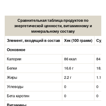
Сравнительная таблица продуктов по
энергетической ценности, витаминному и
минеральному составу
Элемент, входящий в состав
Хек (100 грамм)
Судак
Основное
Калории
86 ккал
84 кк
Белки
16.6 г
18.4 г
Жиры
2.2 г
1.1 г
Углеводы
0
0
Бета каротин
0
0
Витамины