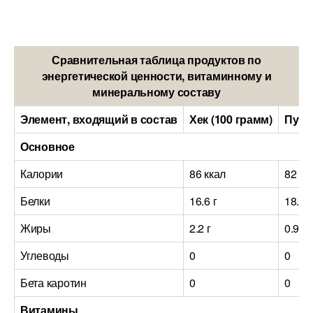
Сравнительная таблица продуктов по
энергетической ценности, витаминному и
минеральному составу
Элемент, входящий в состав
Хек (100 грамм)
Путас
Основное
Калории
86 ккал
82 кк
Белки
16.6 г
18.5 г
Жиры
2.2 г
0.9 г
Углеводы
0
0
Бета каротин
0
0
Витамины