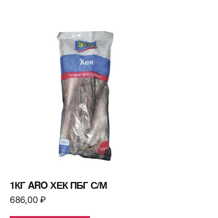
1КГ ARO ХЕК ПБГ С/М
686,00
₽