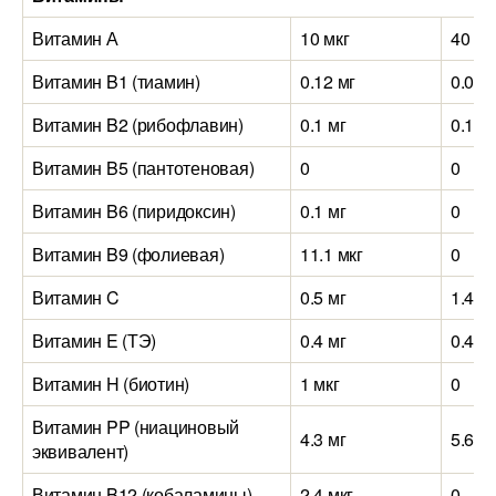
Витамин А
10 мкг
40 мк
Витамин B1 (тиамин)
0.12 мг
0.04 
Витамин B2 (рибофлавин)
0.1 мг
0.1 м
Витамин B5 (пантотеновая)
0
0
Витамин B6 (пиридоксин)
0.1 мг
0
Витамин B9 (фолиевая)
11.1 мкг
0
Витамин C
0.5 мг
1.4 м
Витамин E (ТЭ)
0.4 мг
0.4 м
Витамин H (биотин)
1 мкг
0
Витамин PP (ниациновый
4.3 мг
5.6 м
эквивалент)
Витамин B12 (кобаламины)
2.4 мкг
0