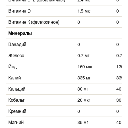
Витамин D
1.5 мкг
0
Витамин К (филлохинон)
0
0
Минералы
Ванадий
0
0
Железо
0.7 мг
0.7 м
Йод
160 мкг
135 м
Калий
335 мг
335 м
Кальций
30 мг
40 мг
Кобальт
20 мкг
30 мк
Кремний
0
0
Магний
35 мг
40 мг