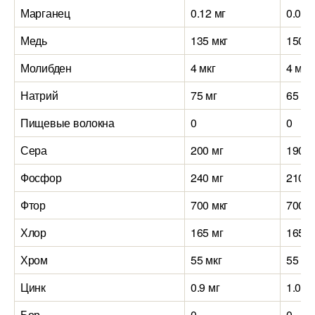
Марганец
0.12 мг
0.08 
Медь
135 мкг
150 м
Молибден
4 мкг
4 мкг
Натрий
75 мг
65 мг
Пищевые волокна
0
0
Сера
200 мг
190 м
Фосфор
240 мг
210 м
Фтор
700 мкг
700 м
Хлор
165 мг
165 м
Хром
55 мкг
55 мк
Цинк
0.9 мг
1.02 
Бор
0
0