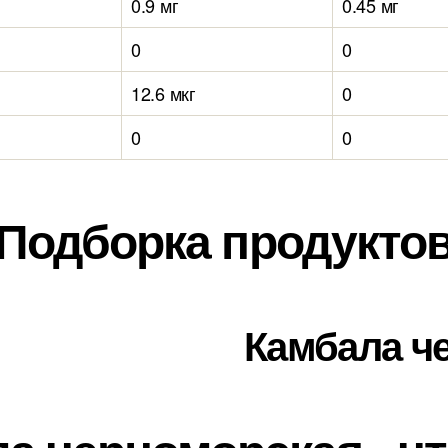
0.9 мг
0.45 мг
0
0
12.6 мкг
0
0
0
Подборка продукто
Камбала ч