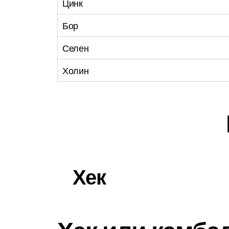
Цинк
Бор
Селен
Холин
Хек