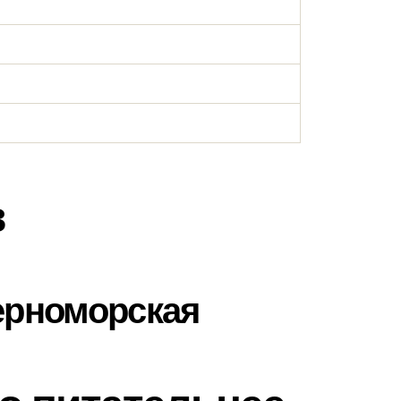
в
ерноморская