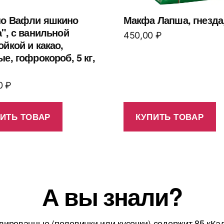
о Вафли яшкино
Макфа Лапша, гнезда,
", с ванильной
450,00
₽
йкой и какао,
е, гофрокороб, 5 кг,
00
₽
ИТЬ ТОВАР
КУПИТЬ ТОВАР
А вы знали?
вированные (половинки или кусочки) содержит 85 кКа