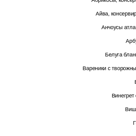
Айва, консервир
Анчоусы атла
Арб
Белуга блан
Вареники с творожн
Винегрет
Виш
Г