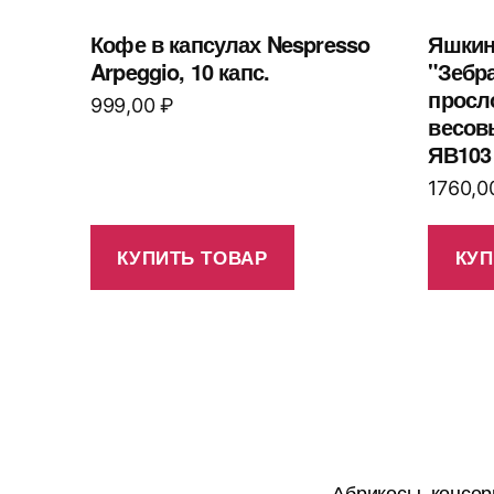
Кофе в капсулах Nespresso
Яшкин
Arpeggio, 10 капс.
"Зебра
просло
999,00
₽
весовы
ЯВ103
1760,
КУПИТЬ ТОВАР
КУП
Абрикосы, консер