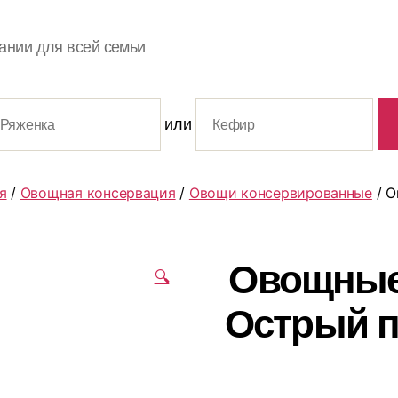
ании для всей семьи
или
я
/
Овощная консервация
/
Овощи консервированные
/ О
Овощные 
🔍
Острый п