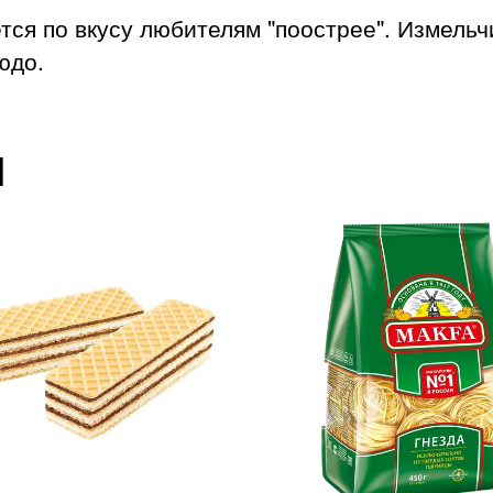
тся по вкусу любителям "поострее". Измельч
юдо.
ы