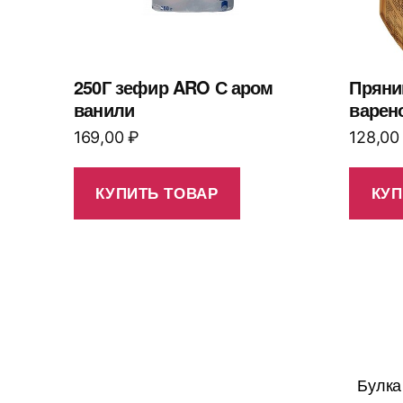
250Г зефир ARO С аром
Пряни
ванили
варен
169,00
₽
128,0
КУПИТЬ ТОВАР
КУП
Булка