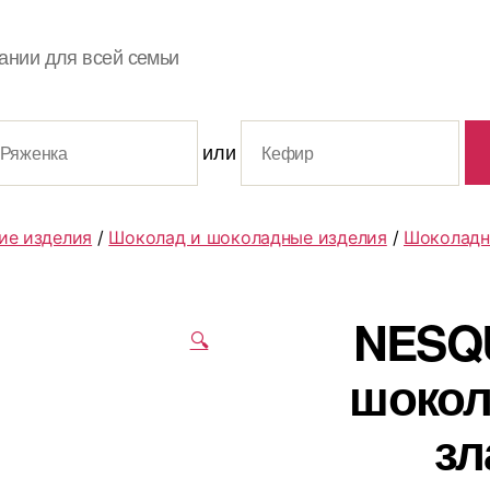
ании для всей семьи
или
ие изделия
/
Шоколад и шоколадные изделия
/
Шоколадн
NESQ
🔍
шокол
зл