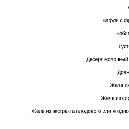
Вафли с фр
Взби
Густ
Десерт молочный 
Драж
Желе из
Желе из си
Желе из экстракта плодового или ягодног