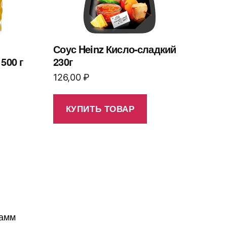
Соус Heinz Кисло-сладкий
500 г
230г
126,00
₽
КУПИТЬ ТОВАР
рамм