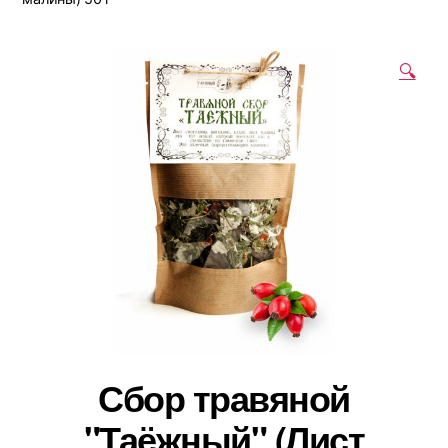
🔍
Сбор травяной
"Таёжный" (Лист