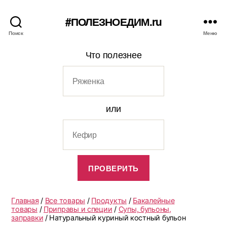
#ПОЛЕЗНОЕДИМ.ru
Поиск
Меню
Что полезнее
или
Главная
/
Все товары
/
Продукты
/
Бакалейные
товары
/
Приправы и специи
/
Супы, бульоны,
заправки
/ Натуральный куриный костный бульон