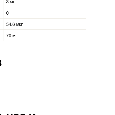
3 мг
0
54.6 мкг
70 мг
в