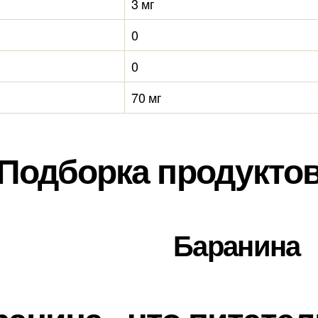
3 мг
0
0
70 мг
Подборка продукто
Баранина