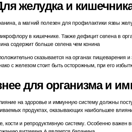
Для желудка и кишечника
анина, а магний полезен для профилактики язвы желуд
икрофлору в кишечнике. Также дефицит селена в орг
нина содержит больше селена чем конина
оложительно сказывается на органах пищеварения и з
ако с железом стоит быть осторожным, при его избытк
знее для организма и им
ияние на здоровье и иммунную систему должны пост
ниваемых продуктах, оказывающих наибольшее влияни
е, кости и репродуктивную систему. Особенно важен в
ржанию витамина А является баранина.