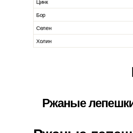
Цинк
Бор
Селен
Холин
Ржаные лепешк