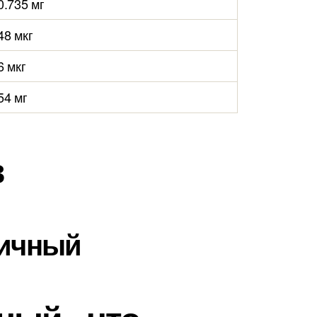
0.735 мг
48 мкг
6 мкг
54 мг
в
ничный