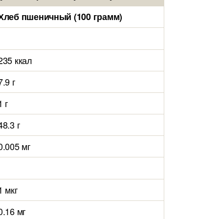
Хлеб пшеничный (100 грамм)
235 ккал
7.9 г
1 г
48.3 г
0.005 мг
1 мкг
0.16 мг