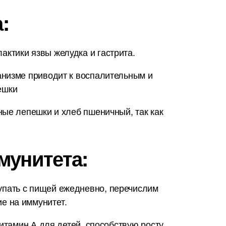
:
ктики язвы желудка и гастрита.
анизме приводит к воспалительным и
ешки
ные лепешки и хлеб пшеничный, так как
мунитета:
упать с пищей ежедневно, перечислим
е на иммунитет.
итамин А для детей, способствую росту