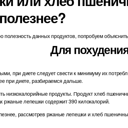
и или хлеб пшеничн
 полезнее?
о полезность данных продуктов, попробуем объяснить 
Для похудения
и, при диете следует свести к минимуму их потребле
ее при диете, разбираемся дальше.
ь низкокалорийные продукты. Продукт хлеб пшеничный
как ржаные лепешки содержит 390 килокалорий.
олезнее, рассмотрев ржаные лепешки и хлеб пшеничный