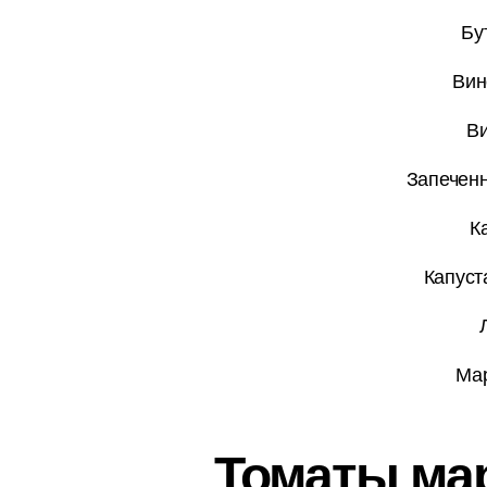
Бу
Вин
Ви
Запеченн
К
Капуст
Мар
Томаты мар