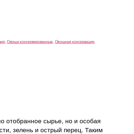
ция
,
Овощи консервированные
,
Овощная консервация
,
 отобранное сырье, но и особая
ти, зелень и острый перец. Таким