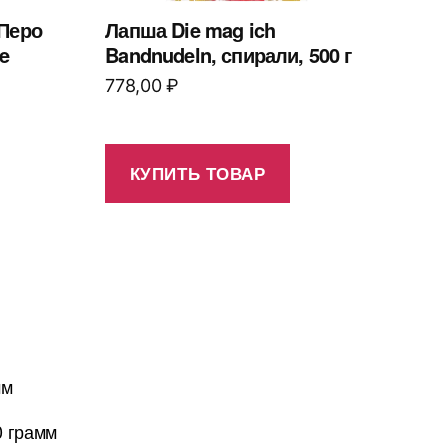
 Перо
Лапша Die mag ich
e
Bandnudeln, спирали, 500 г
778,00
₽
КУПИТЬ ТОВАР
мм
0 грамм