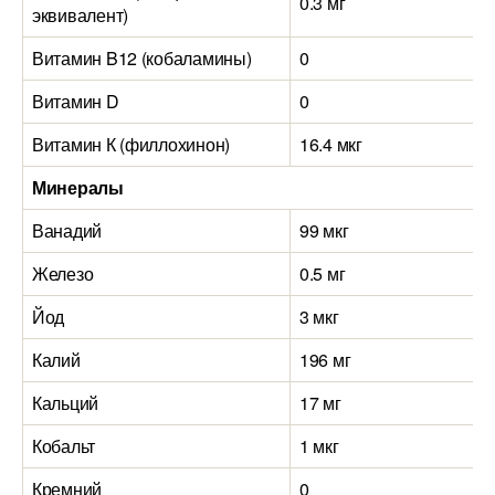
0.3 мг
эквивалент)
Витамин B12 (кобаламины)
0
Витамин D
0
Витамин К (филлохинон)
16.4 мкг
Минералы
Ванадий
99 мкг
Железо
0.5 мг
Йод
3 мкг
Калий
196 мг
Кальций
17 мг
Кобальт
1 мкг
Кремний
0