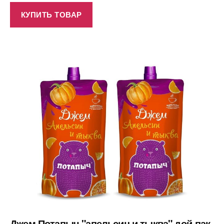
КУПИТЬ ТОВАР
Джем Потапыч "апельсин и тыква" дой-пак