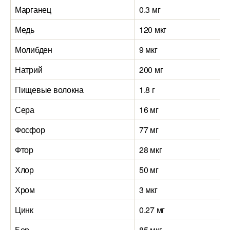
Марганец
0.3 мг
Медь
120 мкг
Молибден
9 мкг
Натрий
200 мг
Пищевые волокна
1.8 г
Сера
16 мг
Фосфор
77 мг
Фтор
28 мкг
Хлор
50 мг
Хром
3 мкг
Цинк
0.27 мг
Бор
85 мкг