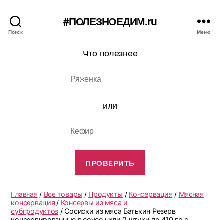
#ПОЛЕЗНОЕДИМ.ru
Поиск
Меню
Что полезнее
или
Главная
/
Все товары
/
Продукты
/
Консервация
/
Мясная
консервация
/
Консервы из мяса и
субпродуктов
/ Сосиски из мяса Батькин Резерв
консервированные в соусе чили 2 штуки по 410 гр с