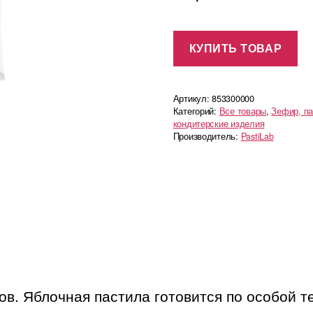
КУПИТЬ ТОВАР
Артикул:
853300000
Категорий:
Все товары
,
Зефир, п
кондитерские изделия
Производитель:
PastiLab
в. Яблочная пастила готовится по особой т