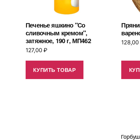
Печенье яшкино "Со
Пряни
сливочным кремом",
варен
затяжное, 190 г, МП462
128,0
127,00
₽
КУПИТЬ ТОВАР
КУП
Горбуш