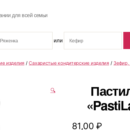
ании для всей семьи
или
ие изделия
/
Сахаристые кондитерские изделия
/
Зефир,
Пасти
🔍
«PastiL
81,00
₽