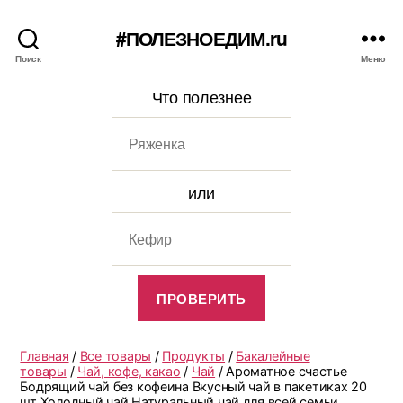
#ПОЛЕЗНОЕДИМ.ru
Поиск
Меню
Что полезнее
или
Главная
/
Все товары
/
Продукты
/
Бакалейные
товары
/
Чай, кофе, какао
/
Чай
/ Ароматное счастье
Бодрящий чай без кофеина Вкусный чай в пакетиках 20
шт Холодный чай Натуральный чай для всей семьи