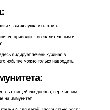
:
ики язвы желудка и гастрита.
анизме приводит к воспалительным и
ья
десь лидирует печень куриная в
его избытке можно только навредить.
мунитета:
упать с пищей ежедневно, перечислим
е на иммунитет.
итамин А для детей, способствую росту