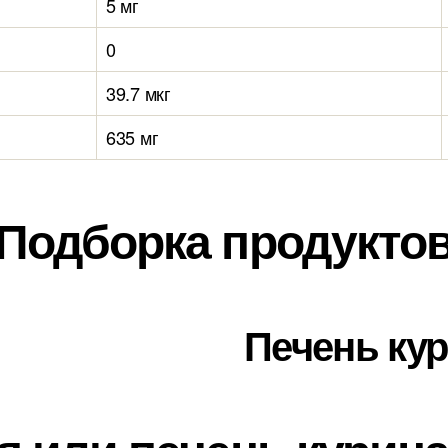
5 мг
0
39.7 мкг
635 мг
Подборка продукто
Печень ку