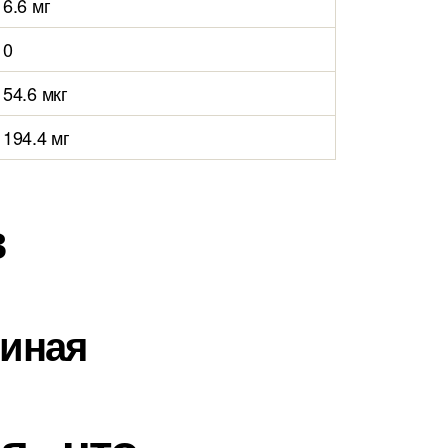
6.6 мг
0
54.6 мкг
194.4 мг
в
риная