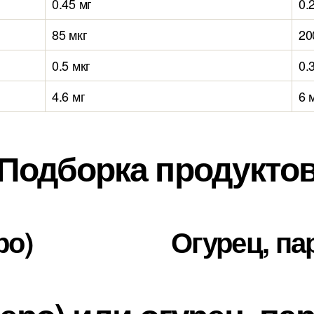
0.45 мг
0.
85 мкг
20
0.5 мкг
0.
4.6 мг
6 
Подборка продукто
ро)
Огурец, п