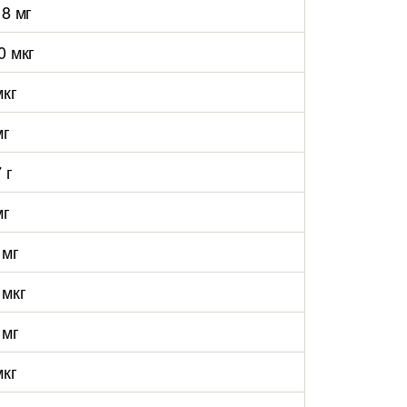
18 мг
0 мкг
мкг
мг
 г
мг
 мг
 мкг
 мг
мкг