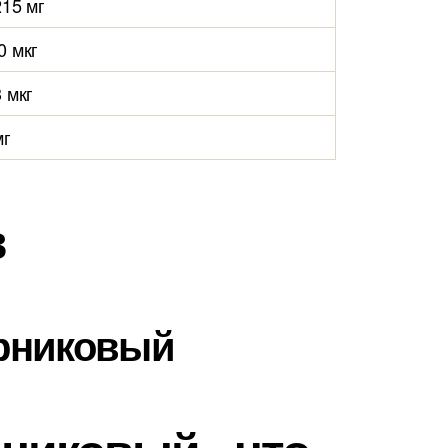
215 мг
0 мкг
3 мкг
мг
в
арниковый