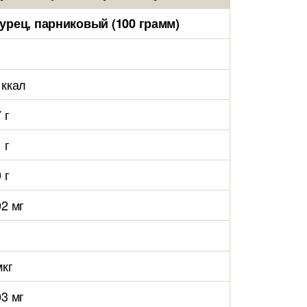
урец, парниковый (100 грамм)
 ккал
 г
 г
 г
02 мг
мкг
03 мг