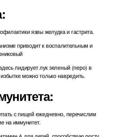
:
офилактики язвы желудка и гастрита.
анизме приводит к воспалительным и
арниковый
десь лидирует лук зеленый (перо) в
 избытке можно только навредить.
мунитета:
упать с пищей ежедневно, перечислим
е на иммунитет.
итамин А для детей, способствую росту